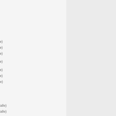
e)
le
)
le
)
le
)
le
)
le
)
le
)
alle
)
alle
)